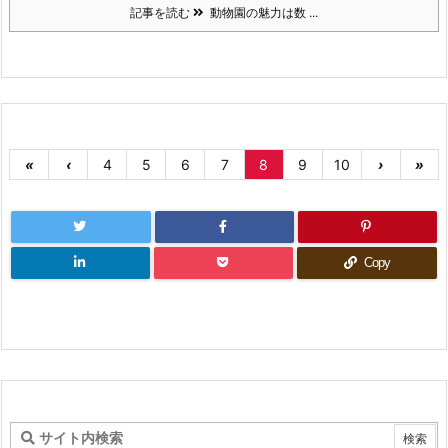
記事を読む
動物園の魅力は数 ...
«
‹
4
5
6
7
8
9
10
›
»
Copy