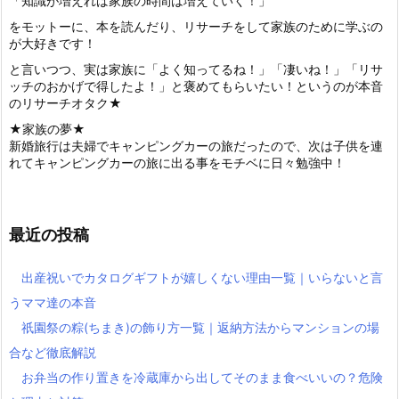
「知識が増えれば家族の時間は増えていく！」
をモットーに、本を読んだり、リサーチをして家族のために学ぶの
が大好きです！
と言いつつ、実は家族に「よく知ってるね！」「凄いね！」「リサ
ッチのおかげで得したよ！」と褒めてもらいたい！というのが本音
のリサーチオタク★
★家族の夢★
新婚旅行は夫婦でキャンピングカーの旅だったので、次は子供を連
れてキャンピングカーの旅に出る事をモチベに日々勉強中！
最近の投稿
出産祝いでカタログギフトが嬉しくない理由一覧｜いらないと言
うママ達の本音
祇園祭の粽(ちまき)の飾り方一覧｜返納方法からマンションの場
合など徹底解説
お弁当の作り置きを冷蔵庫から出してそのまま食べいいの？危険