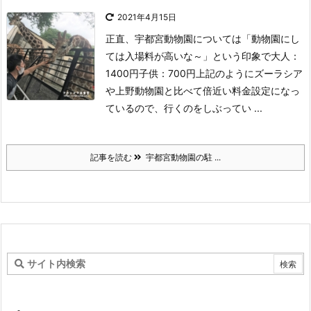
2021年4月15日
正直、宇都宮動物園については「動物園にし
ては入場料が高いな～」という印象で
大人：
1400円
子供：700円
上記のようにズーラシア
や上野動物園と比べて倍近い料金設定になっ
ているので、行くのをしぶってい ...
記事を読む
宇都宮動物園の駐 ...