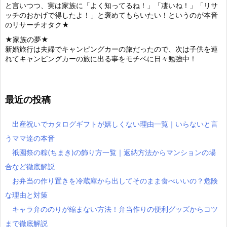
と言いつつ、実は家族に「よく知ってるね！」「凄いね！」「リサ
ッチのおかげで得したよ！」と褒めてもらいたい！というのが本音
のリサーチオタク★
★家族の夢★
新婚旅行は夫婦でキャンピングカーの旅だったので、次は子供を連
れてキャンピングカーの旅に出る事をモチベに日々勉強中！
最近の投稿
出産祝いでカタログギフトが嬉しくない理由一覧｜いらないと言
うママ達の本音
祇園祭の粽(ちまき)の飾り方一覧｜返納方法からマンションの場
合など徹底解説
お弁当の作り置きを冷蔵庫から出してそのまま食べいいの？危険
な理由と対策
キャラ弁ののりが縮まない方法！弁当作りの便利グッズからコツ
まで徹底解説