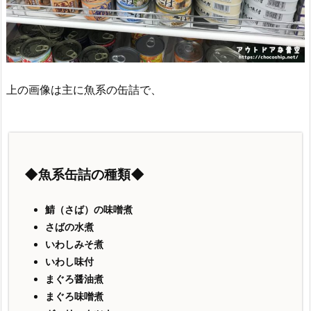
上の画像は主に魚系の缶詰で、
◆魚系缶詰の種類◆
鯖（さば）の味噌煮
さばの水煮
いわしみそ煮
いわし味付
まぐろ醤油煮
まぐろ味噌煮