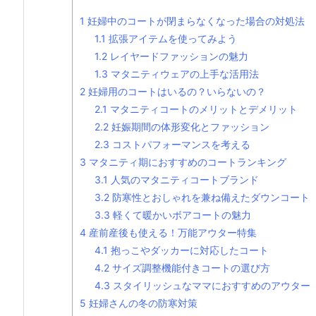
1
妊婦中のコートが閉まらなくなった場合の対処法
1.1
拡張アイテムを使ってみよう
1.2
レイヤードファッションの魅力
1.3
マタニティウェアの上手な活用法
2
妊婦用のコートはいるの？いらないの？
2.1
マタニティコートのメリットとデメリット
2.2
妊娠期間の体形変化とファッション
2.3
コストパフォーマンスを考える
3
マタニティ期におすすめのコートランキング
3.1
人気のマタニティコートブランド
3.2
防寒性とおしゃれを兼ね備えたダウンコート
3.3
軽くて暖かいボアコートの魅力
4
産前産後も使える！万能アウター特集
4.1
抱っこやダッカーに対応したコート
4.2
サイズ調整機能付きコートの選び方
4.3
スタイリッシュなママにおすすめのアウター
5
妊婦さんの冬の防寒対策