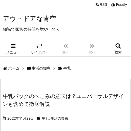
RSS
Feedly
アウトドアな青空
知識で家族の時間を増やしてく
メニュー
サイドバー
前へ
次へ
検索
ホーム
>
生活の知恵
>
牛乳
牛乳パックのへこみの意味は？ユニバーサルデザイ
ンも含めて徹底解説
2022年11月29日
牛乳
,
生活の知恵